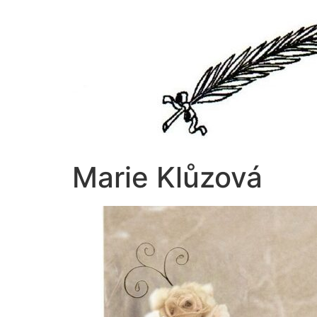
Přejít
k
obsahu
Marie Klůzová