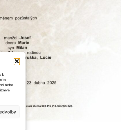
u k
mito
ení nebo
íznivě
ředvolby