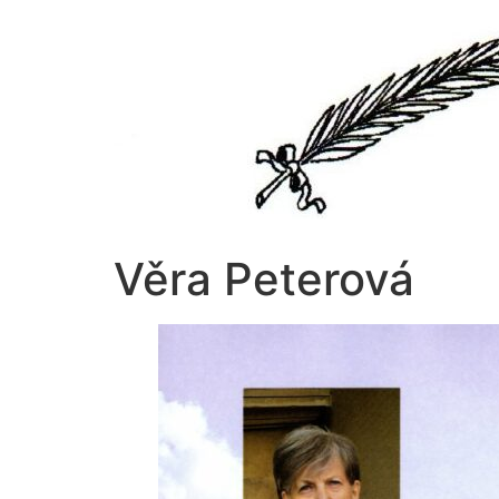
Přejít
k
obsahu
Věra Peterová