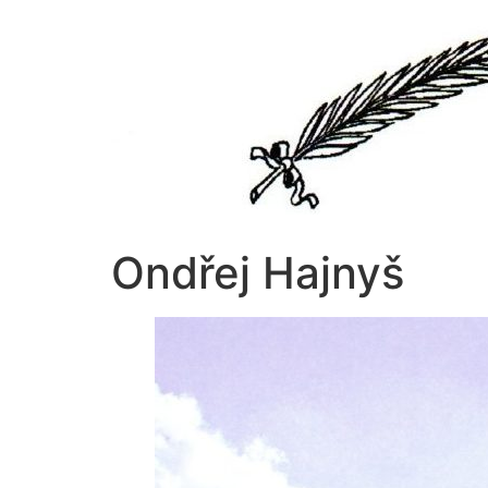
Přejít
k
obsahu
Ondřej Hajnyš