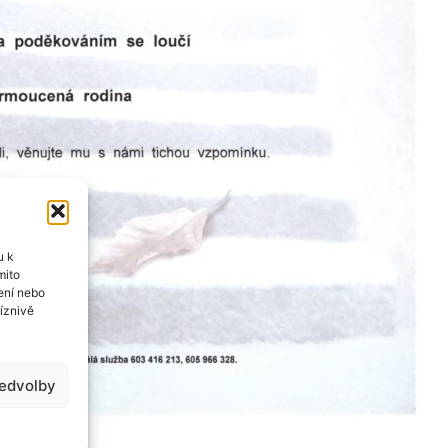
u k
mito
ení nebo
íznivě
ředvolby