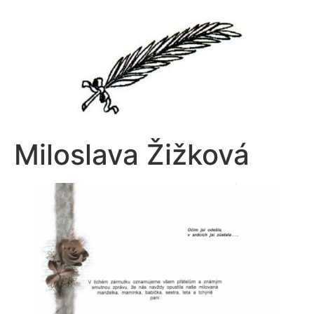
Přejít
k
obsahu
Miloslava Žižková