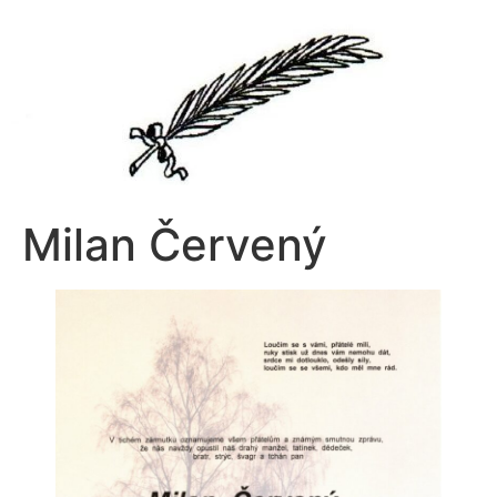
Přejít
k
obsahu
Milan Červený