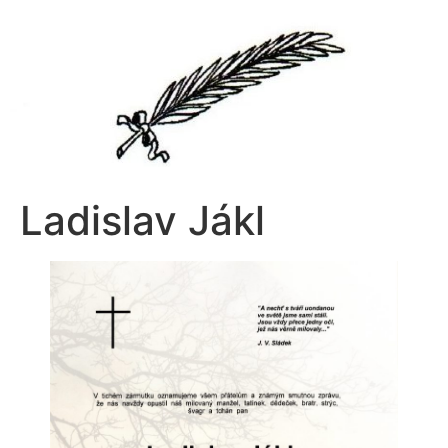
Přejít
k
obsahu
Ladislav Jákl