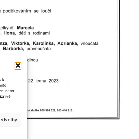
u k
mito
ení nebo
íznivě
ředvolby