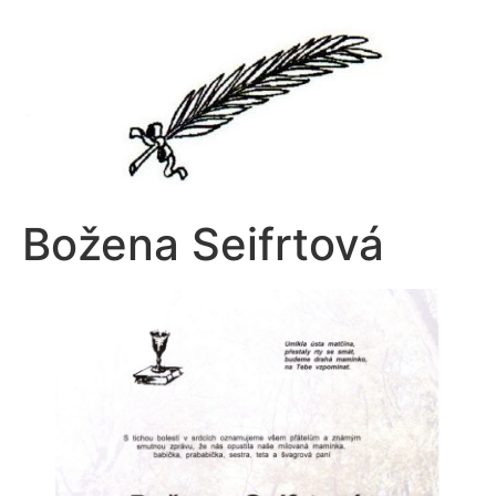
Přejít
k
obsahu
Božena Seifrtová